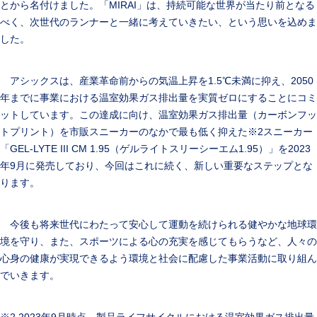
とから名付けました。「MIRAI」は、持続可能な世界が当たり前となる
べく、次世代のランナーと一緒に考えていきたい、という思いを込めま
した。
アシックスは、産業革命前からの気温上昇を1.5℃未満に抑え、2050
年までに事業における温室効果ガス排出量を実質ゼロにすることにコミ
ットしています。この達成に向け、温室効果ガス排出量（カーボンフッ
トプリント）を市販スニーカーのなかで最も低く抑えた※2スニーカー
「GEL-LYTE III CM 1.95（ゲルライトスリーシーエム1.95）」を2023
年9月に発売しており、今回はこれに続く、新しい重要なステップとな
ります。
今後も将来世代にわたって安心して運動を続けられる健やかな地球環
境を守り、また、スポーツによる心の充実を感じてもらうなど、人々の
心身の健康が実現できるよう環境と社会に配慮した事業活動に取り組ん
でいきます。
※2 2023年9月時点、製品ライフサイクルにおける温室効果ガス排出量