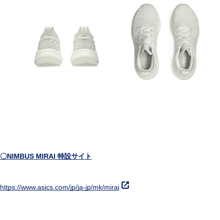
〇
NIMBUS MIRAI
特設サイト
https://www.asics.com/jp/ja-jp/mk/mirai