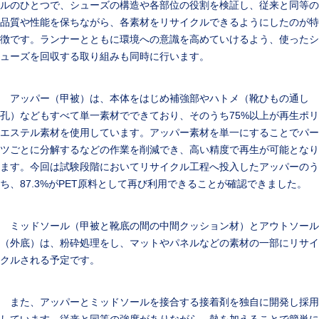
ルのひとつで、シューズの構造や各部位の役割を検証し、従来と同等の
品質や性能を保ちながら、各素材をリサイクルできるようにしたのが特
徴です。ランナーとともに環境への意識を高めていけるよう、使ったシ
ューズを回収する取り組みも同時に行います。
アッパー（甲被）は、本体をはじめ補強部やハトメ（靴ひもの通し
孔）などもすべて単一素材でできており、そのうち75%以上が再生ポリ
エステル素材を使用しています。アッパー素材を単一にすることでパー
ツごとに分解するなどの作業を削減でき、高い精度で再生が可能となり
ます。今回は試験段階においてリサイクル工程へ投入したアッパーのう
ち、87.3%がPET原料として再び利用できることが確認できました。
ミッドソール（甲被と靴底の間の中間クッション材）とアウトソール
（外底）は、粉砕処理をし、マットやパネルなどの素材の一部にリサイ
クルされる予定です。
また、アッパーとミッドソールを接合する接着剤を独自に開発し採用
しています。従来と同等の強度がありながら、熱を加えることで簡単に