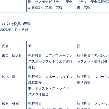
財、サステナビリティ、安全
リティ、安全品質保
品質保証、秘書、広報
書、広報
３）執行役員の異動
2026年１月１日付
氏名
新
旧
田口 陽太朗
執行役員 コアパフォーマン
執行役員 アパレル
ススポーツフットウエア統括
ップメント統括部長
部長
鈴木 豪
執行役員 スポーツスタイル
執行役員 スポーツ
統括部長
統括部長
兼
ネクスト・ストライド・
スタジオ担当
松田 伸司
執行役員
執行役員 フットウ