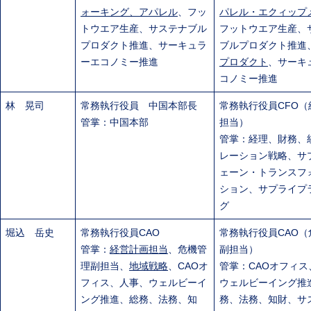
ォーキング、アパレル
、フッ
パレル・エクィップ
トウエア生産、サステナブル
フットウエア生産、
プロダクト推進、サーキュラ
ブルプロダクト推進
ーエコノミー推進
プロダクト
、サーキ
コノミー推進
林 晃司
常務執行役員 中国本部長
常務執行役員CFO（
管掌：中国本部
担当）
管掌：経理、財務、
レーション戦略、サ
ェーン・トランスフ
ション、サプライプ
グ
堀込 岳史
常務執行役員CAO
常務執行役員CAO（
管掌：
経営計画担当
、危機管
副担当）
理副担当、
地域戦略
、CAOオ
管掌：CAOオフィス
フィス、人事、ウェルビーイ
ウェルビーイング推
ング推進、総務、法務、知
務、法務、知財、サ