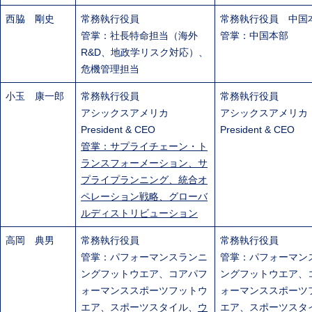
西脇 剛史
常務執行役員
常務執行役員 中国
管掌：社長特命担当（海外
管掌：中国本部
R&D、地政学リスク対応）、
危機管理担当
小玉 康一郎
常務執行役員
常務執行役員
アシックスアメリカ
アシックスアメリ
President & CEO
President & CEO
管掌：サプライチェーン・ト
ランスフォーメーション、サ
プライプランニング、統合オ
ペレーション戦略、グローバ
ルディストリビューション
高岡 典男
常務執行役員
常務執行役員
管掌：パフォーマンスランニ
管掌：パフォーマン
ングフットウエア、コアパフ
ングフットウエア、
ォーマンススポーツフットウ
ォーマンススポーツ
エア、スポーツスタイル、
ウ
エア、スポーツスタ