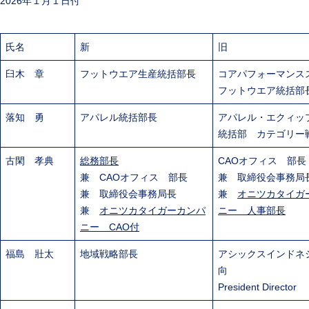
2026年１月１日付
氏名
新
旧
臼木 章
フットウエア生産統括部長
コアパフォーマンス
フットウエア統括部
落知 勇
アパレル統括部長
アパレル・エクィッ
統括部 カテゴリー
古閑 孝典
総務部長
CAOオフィス 部長
兼 CAOオフィス 部長
兼 取締役会事務局
兼 取締役会事務局長
兼
オニツカタイガ
兼
オニツカタイガーカンパ
ニー 人事部長
ニー CAO付
福島 壯太
地域戦略部長
アシックスインドネ
向
President Director