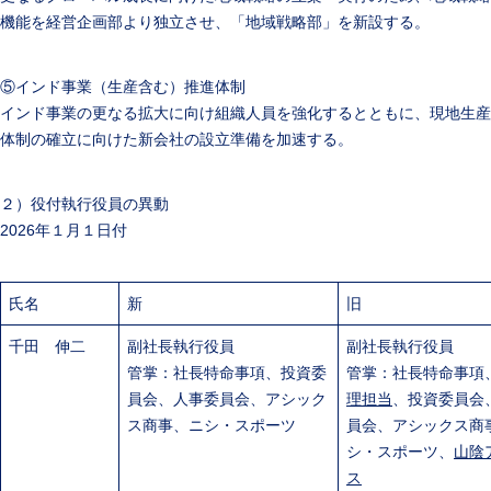
機能を経営企画部より独立させ、「地域戦略部」を新設する。
⑤インド事業（生産含む）推進体制
インド事業の更なる拡大に向け組織人員を強化するとともに、現地生産
体制の確立に向けた新会社の設立準備を加速する。
２）役付執行役員の異動
2026年１月１日付
氏名
新
旧
千田 伸二
副社長執行役員
副社長執行役員
管掌：社長特命事項、投資委
管掌：社長特命事項
員会、人事委員会、アシック
理担当
、投資委員会
ス商事、ニシ・スポーツ
員会、アシックス商
シ・スポーツ、
山陰
ス