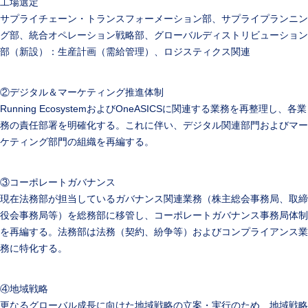
工場選定
サプライチェーン・トランスフォーメーション部、サプライプランニン
グ部、統合オペレーション戦略部、グローバルディストリビューション
部（新設）：生産計画（需給管理）、ロジスティクス関連
②デジタル＆マーケティング推進体制
Running EcosystemおよびOneASICSに関連する業務を再整理し、各業
務の責任部署を明確化する。これに伴い、デジタル関連部門およびマー
ケティング部門の組織を再編する。
③コーポレートガバナンス
現在法務部が担当しているガバナンス関連業務（株主総会事務局、取締
役会事務局等）を総務部に移管し、コーポレートガバナンス事務局体制
を再編する。法務部は法務（契約、紛争等）およびコンプライアンス業
務に特化する。
④地域戦略
更なるグローバル成長に向けた地域戦略の立案・実行のため、地域戦略