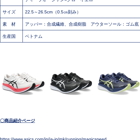
サイズ
22.5～26.5cm（0.5㎝刻み）
素 材
アッパー：合成繊維、合成樹脂 アウターソール：ゴム底
生産国
ベトナム
〇商品紹介ページ
https://www.asics.com/jp/ja-jp/mk/running/magicspeed