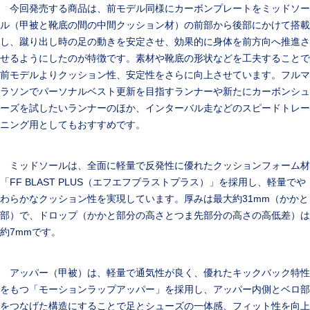
今回発売する商品は、前モデル同様にカーボンプレートをミッドソー
ル（甲被と靴底の間の中間クッション材）の前部から後部にかけて搭載
し、蹴り出し時の足の動きを安定させ、効果的に身体を前方向へ推進さ
せるようにしたのが特徴です。素材や靴底の形状などを工夫することで
前モデルよりクッション性、安定性をさらに向上させています。フルマ
ラソンでパーソナルベスト更新を目指すランナーや新たにカーボンシュ
ーズを試したいランナーのほか、インターバル走などのスピードトレー
ニング用としてもおすすめです。
ミッドソールは、全面に軽量で反発性に優れたクッションフォーム材
「FF BLAST PLUS（エフエフブラストプラス）」を採用し、軽量でや
わらかなクッション性を実現しています。厚みは最大約31mm（かかと
部）で、ドロップ（かかと部分の高さとつま先部分の高さの高低差）は
約7mmです。
アッパー（甲被）は、軽量で通気性が良く、優れたキックバック特性
をもつ「モーションラップアッパー」を採用し、アッパー内側とベロ部
をつなげた構造にすることで足とシューズの一体感、フィット性を向上