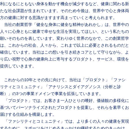
利になるにともない身体を動かす機会が減少するなど、健康に関わる新
たな社会課題が生まれています。そのため今後は、世界中で心と身体両
方の健康に対する意識がますます高まっていくと考えられます。
当社の創業哲学「健全な身体に健全な精神があれかし」は、世界中の
人々に心身ともに健康で幸せな生活を実現してほしい、という私たちの
願いそのものを表しています。変わりゆく世界のなかで、この創業哲学
は、これからの社会、人々から、これまで以上に必要とされるものだと
確信しています。当社はこの想いを引き続きコアとして守りながら、よ
り広い視野で心身の健康向上に寄与するプロダクト、サービス、環境を
提供していきます。
これからの10年とその先に向けて、当社は「プロダクト」「ファシ
リティとコミュニティ」「アナリシスとダイアグノシス（分析と診
断）」の3つの事業ドメインで事業を拡張していきます。
「プロダクト」では、お客さま一人ひとりの嗜好、価値観の多様化に
基づいてパーソナライズされたプロダクトを提案し、それらを素早くお
届けする仕組みを構築します。
「ファシリティとコミュニティ」では、より多くの人々の健康を実現
するために、スポーツをはじめるきっかけや継続するためのきっかけ、