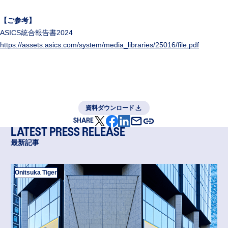
【ご参考】
ASICS統合報告書2024
https://assets.asics.com/system/media_libraries/25016/file.pdf
資料ダウンロード
SHARE
LATEST PRESS RELEASE
最新記事
Onitsuka Tiger