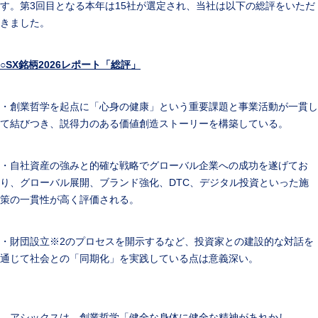
す。第3回目となる本年は15社が選定され、当社は以下の総評をいただ
きました。
○
SX
銘柄
2026
レポート「総評」
・創業哲学を起点に「心身の健康」という重要課題と事業活動が一貫し
て結びつき、説得力のある価値創造ストーリーを構築している。
・自社資産の強みと的確な戦略でグローバル企業への成功を遂げてお
り、グローバル展開、ブランド強化、DTC、デジタル投資といった施
策の一貫性が高く評価される。
・財団設立※2のプロセスを開示するなど、投資家との建設的な対話を
通じて社会との「同期化」を実践している点は意義深い。
アシックスは、創業哲学「健全な身体に健全な精神があれかし