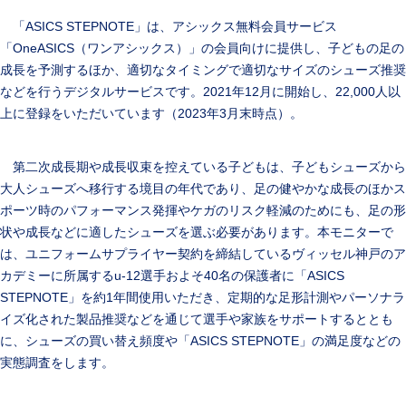
「ASICS STEPNOTE」は、アシックス無料会員サービス
「OneASICS（ワンアシックス）」の会員向けに提供し、子どもの足の
成長を予測するほか、適切なタイミングで適切なサイズのシューズ推奨
などを行うデジタルサービスです。2021年12月に開始し、22,000人以
上に登録をいただいています（2023年3月末時点）。
第二次成長期や成長収束を控えている子どもは、子どもシューズから
大人シューズへ移行する境目の年代であり、足の健やかな成長のほかス
ポーツ時のパフォーマンス発揮やケガのリスク軽減のためにも、足の形
状や成長などに適したシューズを選ぶ必要があります。本モニターで
は、ユニフォームサプライヤー契約を締結しているヴィッセル神戸のア
カデミーに所属するu-12選手およそ40名の保護者に「ASICS
STEPNOTE」を約1年間使用いただき、定期的な足形計測やパーソナラ
イズ化された製品推奨などを通じて選手や家族をサポートするととも
に、シューズの買い替え頻度や「ASICS STEPNOTE」の満足度などの
実態調査をします。