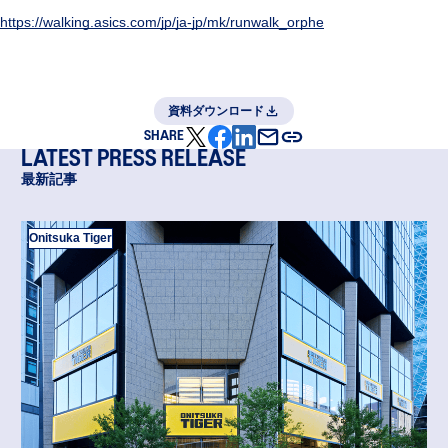
https://walking.asics.com/jp/ja-jp/mk/runwalk_orphe
資料ダウンロード
SHARE
LATEST PRESS RELEASE
最新記事
Onitsuka Tiger