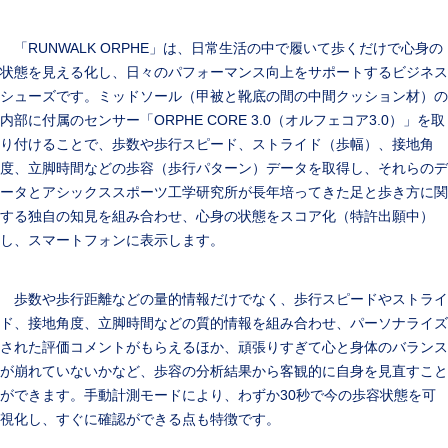
「RUNWALK ORPHE」は、日常生活の中で履いて歩くだけで心身の
状態を見える化し、日々のパフォーマンス向上をサポートするビジネス
シューズです。ミッドソール（甲被と靴底の間の中間クッション材）の
内部に付属のセンサー「ORPHE CORE 3.0（オルフェコア3.0）」を取
り付けることで、歩数や歩行スピード、ストライド（歩幅）、接地角
度、立脚時間などの歩容（歩行パターン）データを取得し、それらのデ
ータとアシックススポーツ工学研究所が長年培ってきた足と歩き方に関
する独自の知見を組み合わせ、心身の状態をスコア化（特許出願中）
し、スマートフォンに表示します。
歩数や歩行距離などの量的情報だけでなく、歩行スピードやストライ
ド、接地角度、立脚時間などの質的情報を組み合わせ、パーソナライズ
された評価コメントがもらえるほか、頑張りすぎて心と身体のバランス
が崩れていないかなど、歩容の分析結果から客観的に自身を見直すこと
ができます。手動計測モードにより、わずか30秒で今の歩容状態を可
視化し、すぐに確認ができる点も特徴です。