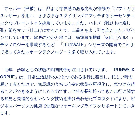
アッパー（甲被）は、品よく存在感のある光沢が特徴の「ソフトガラ
スレザー」を用い、さまざまなスタイリングにマッチするオーセンティ
ックなプレーントゥを採用しています。また、ハトメ（靴ひもの通し
孔）部をマット仕上げにすることで、上品さをより引き立たせたデザイ
ンとしています。靴底のかかと部には、衝撃緩衝機能「GEL（ゲル）」
テクノロジーを搭載するなど、「RUNWALK」シリーズの開発でこれま
で培ってきたスポーツテクノロジーを多く取り入れています。
近年、歩容と心の状態の相関関係が注目されています。「RUNWALK
ORPHE」は、日常生活動作のひとつである歩行に着目し、忙しい時も
履いて歩くだけで、無意識のうちに心身の状態を可視化し、気づきを得
ることができるようにしたものです。当社が長年培ってきた歩行に関す
る知見と先進的なセンシング技術を掛け合わせたプロダクトにより、ビ
ジネスパーソンの健康で快適なウォーキングライフをサポートしていき
ます。