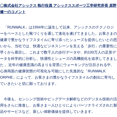
〇株式会社アシックス 執行役員 アシックススポーツ工学研究所長 原野
健一のコメント
「RUNWALK」は1994年に誕生して以来、アシックスのテクノロジ
ーをベースとした靴づくりを通して進化を遂げてきました。お客さまの
健康で豊かなライフスタイルに寄り添ったシューズを提供したいとの思
いから、当社では、快適なビジネスシーンを支える「歩行」の重要性に
早くから着目し、これまで数千人の歩行データや、約100万人の足形デ
ータを科学的に分析し、快適性とシューズの高機能化を追求してきまし
た 。近年の健康意識の高まりを背景にウォーキングが注目される中、
心身両面の健康状態の可視化を可能にした先進的な「RUNWALK
ORPHE」によって、お客さまの豊かなライフスタイルの創出に寄与し
ていきたいと切に願っております。
今後も、センシング技術やビッグデータ解析などのデジタル技術の活
用をさらに推進し、お客さま一人ひとりによりパーソナライズされた製
品やサービスなど、新しい体験価値を提供していきます。